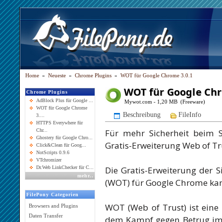
Home
»
Neueste
»
Chrome Plugins
»
WOT für Google Chrome 3.0.1
WOT für Google Chr
Chrome Plugins
AdBlock Plus für Google ...
Mywot.com - 1,20 MB (Freeware)
WOT für Google Chrome
Beschreibung
FileInfo
3....
HTTPS Everywhere für
Für mehr Sicherheit beim 
Chr...
Ghostery für Google Chro...
Gratis-Erweiterung Web of Tr
Click&Clean für Goog...
NotScripts 0.9.6
VTchromizer
Die Gratis-Erweiterung der 
Dr.Web LinkChecker für C...
mehr
..
(WOT) für Google Chrome kan
FilePony Categorien
WOT (Web of Trust) ist eine
Browsers and Plugins
Daten Transfer
dem Kampf gegen Betrug im I