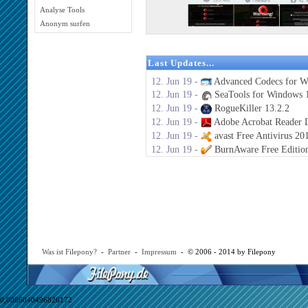
Analyse Tools
Anonym surfen
Last Updates...
12. Jun 19 -
Advanced Codecs for W
12. Jun 19 -
SeaTools for Windows 1
12. Jun 19 -
RogueKiller 13.2.2
12. Jun 19 -
Adobe Acrobat Reader 
12. Jun 19 -
avast Free Antivirus 20
12. Jun 19 -
BurnAware Free Editio
Was ist Filepony?
-
Partner
-
Impressum
- © 2006 - 2014 by Filepony
0,0086040496826172