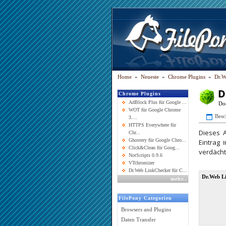
Home
»
Neueste
»
Chrome Plugins
»
Dr.W
D
Chrome Plugins
AdBlock Plus für Google ...
Do
WOT für Google Chrome
Besc
3....
HTTPS Everywhere für
Dieses A
Chr...
Ghostery für Google Chro...
Eintrag
Click&Clean für Goog...
verdächt
NotScripts 0.9.6
VTchromizer
Dr.Web LinkChecker für C...
Dr.Web L
mehr
..
FilePony Categorien
Browsers and Plugins
Daten Transfer