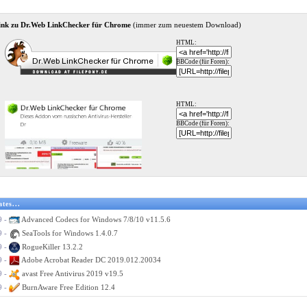
ink zu Dr.Web LinkChecker für Chrome
(immer zum neuestem Download)
HTML:
BBCode (für Foren):
HTML:
BBCode (für Foren):
tes...
9 -
Advanced Codecs for Windows 7/8/10 v11.5.6
9 -
SeaTools for Windows 1.4.0.7
9 -
RogueKiller 13.2.2
9 -
Adobe Acrobat Reader DC 2019.012.20034
9 -
avast Free Antivirus 2019 v19.5
9 -
BurnAware Free Edition 12.4