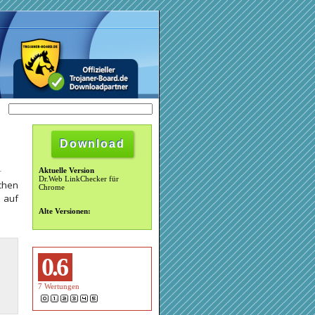
Download
Aktuelle Version
Dr.Web LinkChecker für
chen
Chrome
 auf
Alte Versionen:
0.6
7
Wertungen