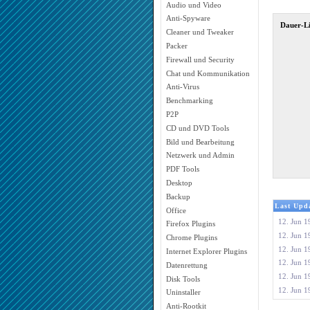
Audio und Video
Anti-Spyware
Dauer-L
Cleaner und Tweaker
Packer
Firewall und Security
Chat und Kommunikation
Anti-Virus
Benchmarking
P2P
CD und DVD Tools
Bild und Bearbeitung
Netzwerk und Admin
PDF Tools
Desktop
Backup
Last Upda
Office
12. Jun 1
Firefox Plugins
12. Jun 1
Chrome Plugins
12. Jun 1
Internet Explorer Plugins
12. Jun 1
Datenrettung
12. Jun 1
Disk Tools
12. Jun 1
Uninstaller
Anti-Rootkit