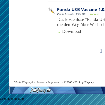
Panda USB Vaccine 1.0
Panda Security - 0,85 MB -
Freeware
Das kostenlose "Panda US
die den Weg über Wechsell
Download
1
Was ist Filepony?
-
Partner
-
Impressum
- © 2006 - 2014 by Filepony
0,0051870346069336