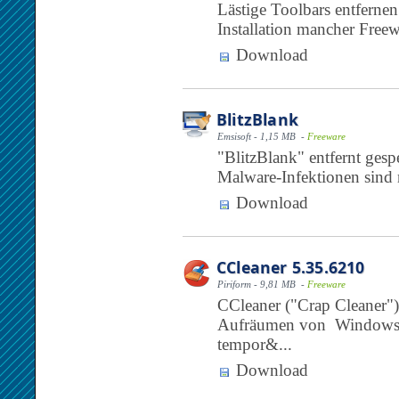
Lästige Toolbars entferne
Installation mancher Freew
Download
BlitzBlank
Emsisoft - 1,15 MB -
Freeware
"BlitzBlank" entfernt gesp
Malware-Infektionen sind n
Download
CCleaner 5.35.6210
Piriform - 9,81 MB -
Freeware
CCleaner ("Crap Cleaner")
Aufräumen von Windows. 
tempor&...
Download