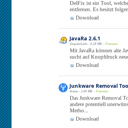
DelFix ist ein Tool, welch
entfernen. Es besitzt folg
Download
JavaRa 2.6.1
SingularLabs - 0,18 MB -
Freeware
Mit JavaRa können alte Ja
sucht auf Knopfdruck neue
Download
Junkware Removal Too
thisisu - 2,00 MB -
Freeware
Das Junkware Removal Tool
andere potentiell unerwü
Metho...
Download