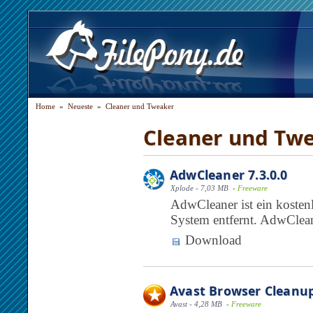
Home
»
Neueste
»
Cleaner und Tweaker
Cleaner und Tw
AdwCleaner 7.3.0.0
Xplode - 7,03 MB -
Freeware
AdwCleaner ist ein kosten
System entfernt. AdwClean
Download
Avast Browser Cleanup
Avast - 4,28 MB -
Freeware