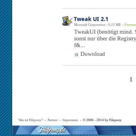
Tweak UI 2.1
Microsoft Corporation - 0,15 MB -
Freewar
TweakUI (benötigt mind. S
sonst nur über die Registr
f&...
Download
1
Was ist Filepony?
-
Partner
-
Impressum
- © 2006 - 2014 by Filepony