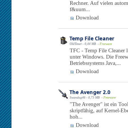
Rechner. Auf vielen auto
f&uum...
Download
Temp File Cleaner
OldTimer - 0,44 MB -
Freeware
TFC - Temp File Cleaner lö
unter Windows. Die Freew
Betriebssystems Java,...
Download
The Avenger 2.0
Swandog46 - 0,73 MB -
Freeware
"The Avenger" ist ein Too
skriptfähig, auf Kernel-E
hoh...
Download