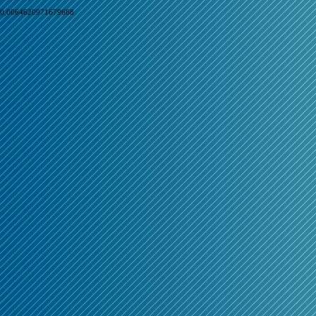
0,0064620971679688