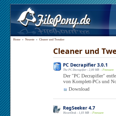
Home
»
Neueste
»
Cleaner und Tweaker
Cleaner und Tw
PC Decrapifier 3.0.1
The PC Decrapifier - 2,00 MB -
Freeware
Der "PC Decrapifier" entf
von Komplett-PCs und Not
Download
RegSeeker 4.7
HoverDesk - 1,03 MB -
Freeware