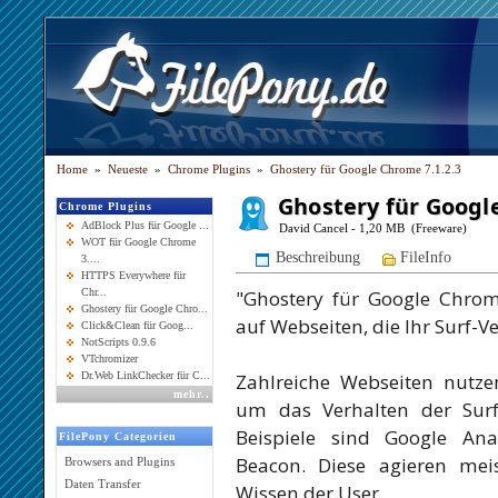
Home
»
Neueste
»
Chrome Plugins
»
Ghostery für Google Chrome 7.1.2.3
Ghostery für Googl
Chrome Plugins
AdBlock Plus für Google ...
David Cancel - 1,20 MB (Freeware)
WOT für Google Chrome
Beschreibung
FileInfo
3....
HTTPS Everywhere für
"Ghostery für Google Chrome
Chr...
Ghostery für Google Chro...
auf Webseiten, die Ihr Surf-V
Click&Clean für Goog...
NotScripts 0.9.6
VTchromizer
Zahlreiche Webseiten nutzen
Dr.Web LinkChecker für C...
mehr
..
um das Verhalten der Surf
Beispiele sind Google Ana
FilePony Categorien
Beacon. Diese agieren me
Browsers and Plugins
Daten Transfer
Wissen der User.