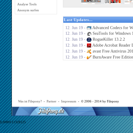
Analyse Tools
Anonym surfen
Last Updates...
12. Jun 19 -
Advanced Codecs for W
12. Jun 19 -
SeaTools for Windows 1
12. Jun 19 -
RogueKiller 13.2.2
12. Jun 19 -
Adobe Acrobat Reader 
12. Jun 19 -
avast Free Antivirus 20
12. Jun 19 -
BurnAware Free Editio
Was ist Filepony?
-
Partner
-
Impressum
- © 2006 - 2014 by Filepony
0,0089111328125