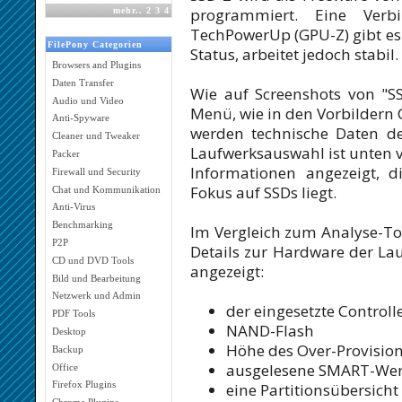
programmiert. Eine Ver
mehr
..
2
3
4
TechPowerUp (GPU-Z) gibt es n
FilePony Categorien
Status, arbeitet jedoch stabil.
Browsers and Plugins
Daten Transfer
Wie auf Screenshots von "SS
Audio und Video
Menü, wie in den Vorbildern
Anti-Spyware
werden technische Daten des
Cleaner und Tweaker
Laufwerksauswahl ist unten
Packer
Informationen angezeigt, 
Firewall und Security
Fokus auf SSDs liegt.
Chat und Kommunikation
Anti-Virus
Benchmarking
Im Vergleich zum Analyse-Too
P2P
Details zur Hardware der La
CD und DVD Tools
angezeigt:
Bild und Bearbeitung
Netzwerk und Admin
der eingesetzte Controll
PDF Tools
NAND-Flash
Desktop
Höhe des Over-Provisio
Backup
ausgelesene SMART-Wer
Office
Firefox Plugins
eine Partitionsübersicht