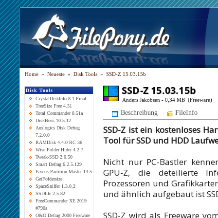
Home
»
Neueste
»
Disk Tools
»
SSD-Z 15.03.15b
SSD-Z 15.03.15b
Disk Tools
CrystalDiskInfo 8.1 Final
Anders Jakobsen - 0,34 MB (Freeware)
TreeSize Free 4.31
Beschreibung
FileInfo
Total Commander 8.51a
DiskBoss 10.5.12
SSD-Z ist ein kostenloses H
Auslogics Disk Defrag
7.2.0.0
Tool für SSD und HDD Laufwe
RAMDisk 4.4.0 RC 36
Wise Folder Hider 4.2.7
Tweak-SSD 2.0.50
Nicht nur PC-Bastler kenn
Smart Defrag 6.2.5.129
GPU-Z, die deteilierte I
Easeus Partition Master 13.5
GetFoldersize
Prozessoren und Grafikkart
SpaceSniffer 1.3.0.2
und ähnlich aufgebaut ist SSD
SSDlife 2.5.82
FreeCommander XE 2019
#790a
SSD-Z wird als Freeware vo
O&O Defrag 2000 Freeware