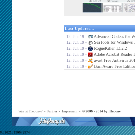
Last Updates...
12. Jun 19 -
Advanced Codecs for W
12. Jun 19 -
SeaTools for Windows 1
12. Jun 19 -
RogueKiller 13.2.2
12. Jun 19 -
Adobe Acrobat Reader 
12. Jun 19 -
avast Free Antivirus 20
12. Jun 19 -
BurnAware Free Editio
Was ist Filepony?
-
Partner
-
Impressum
- © 2006 - 2014 by Filepony
0,010213136672974