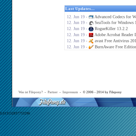
Last Updates...
12. Jun 19 -
Advanced Codecs for W
12. Jun 19 -
SeaTools for Windows 1
12. Jun 19 -
RogueKiller 13.2.2
12. Jun 19 -
Adobe Acrobat Reader 
12. Jun 19 -
avast Free Antivirus 20
12. Jun 19 -
BurnAware Free Editio
Was ist Filepony?
-
Partner
-
Impressum
- © 2006 - 2014 by Filepony
0,013152837753296