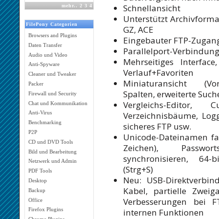
Schnellansicht
mehr
..
2
3
4
Unterstützt Archivformat
FilePony Categorien
GZ, ACE
Browsers and Plugins
Eingebauter FTP-Zugan
Daten Transfer
Parallelport-Verbindu
Audio und Video
Mehrseitiges Interfac
Anti-Spyware
Verlauf+Favoriten
Cleaner und Tweaker
Miniaturansicht (Vor
Packer
Spalten, erweiterte Such
Firewall und Security
Vergleichs-Editor,
Chat und Kommunikation
Anti-Virus
Verzeichnisbäume, Logg
Benchmarking
sicheres FTP usw.
P2P
Unicode-Dateinamen fas
CD und DVD Tools
Zeichen), Passwort
Bild und Bearbeitung
synchronisieren, 64-bi
Netzwerk und Admin
(Strg+S)
PDF Tools
Neu: USB-Direktverbind
Desktop
Kabel, partielle Zweig
Backup
Verbesserungen bei F
Office
Firefox Plugins
internen Funktionen