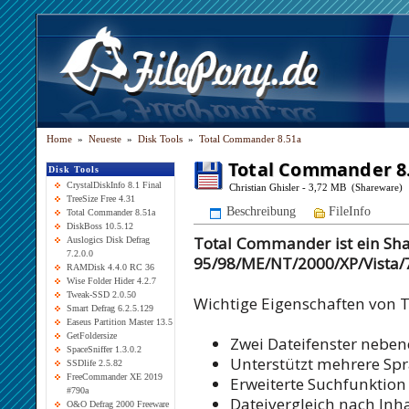
Home
»
Neueste
»
Disk Tools
»
Total Commander 8.51a
Total Commander 8
Disk Tools
CrystalDiskInfo 8.1 Final
Christian Ghisler - 3,72 MB (Shareware)
TreeSize Free 4.31
Beschreibung
FileInfo
Total Commander 8.51a
DiskBoss 10.5.12
Total Commander ist ein Sh
Auslogics Disk Defrag
7.2.0.0
95/98/ME/NT/2000/XP/Vista/7
RAMDisk 4.4.0 RC 36
Wise Folder Hider 4.2.7
Tweak-SSD 2.0.50
Wichtige Eigenschaften von
Smart Defrag 6.2.5.129
Easeus Partition Master 13.5
GetFoldersize
Zwei Dateifenster nebe
SpaceSniffer 1.3.0.2
Unterstützt mehrere Sp
SSDlife 2.5.82
FreeCommander XE 2019
Erweiterte Suchfunktion
#790a
Dateivergleich nach Inha
O&O Defrag 2000 Freeware