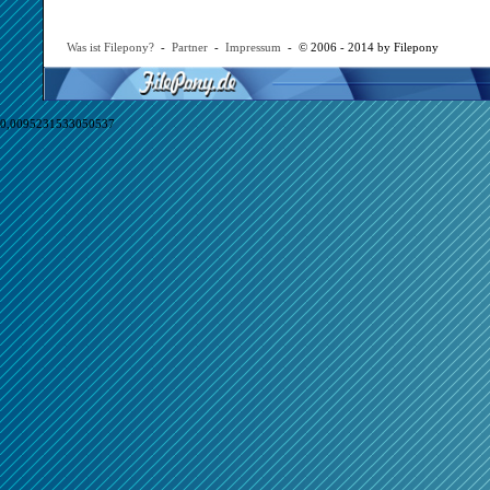
Was ist Filepony?
-
Partner
-
Impressum
- © 2006 - 2014 by Filepony
0,0095231533050537