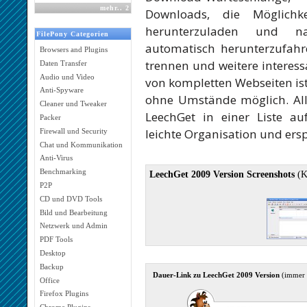
mehr
..
2
Downloads, die Möglichk
herunterzuladen und n
FilePony Categorien
automatisch herunterzufahr
Browsers and Plugins
trennen und weitere interes
Daten Transfer
Audio und Video
von kompletten Webseiten is
Anti-Spyware
ohne Umstände möglich. All
Cleaner und Tweaker
LeechGet in einer Liste a
Packer
leichte Organisation und ers
Firewall und Security
Chat und Kommunikation
Anti-Virus
Benchmarking
LeechGet 2009 Version Screenshots
(K
P2P
CD und DVD Tools
Bild und Bearbeitung
Netzwerk und Admin
PDF Tools
Desktop
Backup
Dauer-Link zu LeechGet 2009 Version
(immer 
Office
Firefox Plugins