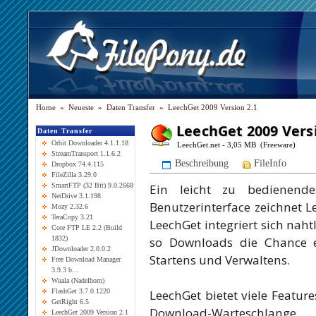
Home
»
Neueste
»
Daten Transfer
»
LeechGet 2009 Version 2.1
LeechGet 2009 Versi
Daten Transfer
Orbit Downloader 4.1.1.18
LeechGet.net - 3,05 MB (Freeware)
StreamTransport 1.1.6.2
Beschreibung
FileInfo
Dropbox 74.4.115
FileZilla 3.29.0
Ein leicht zu bedienende
SmartFTP (32 Bit) 9.0.2668
NetDrive 3.1.198
Benutzerinterface zeichnet 
Mozy 2.32.6
TeraCopy 3.21
LeechGet integriert sich naht
Core FTP LE 2.2 (Build
so Downloads die Chance e
1832)
JDownloader 2.0.0.2
Startens und Verwaltens.
Free Download Manager
3.9.3 b...
Wuala (Nadelhorn)
LeechGet bietet viele Featur
FlashGet 3.7.0.1220
GetRight 6.5
Download-Warteschlange,
LeechGet 2009 Version 2.1