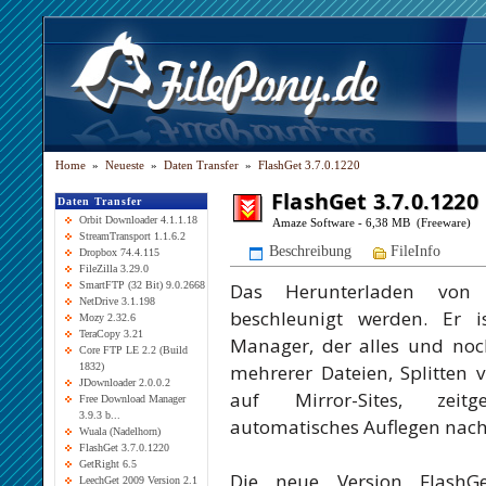
Home
»
Neueste
»
Daten Transfer
»
FlashGet 3.7.0.1220
FlashGet 3.7.0.1220
Daten Transfer
Orbit Downloader 4.1.1.18
Amaze Software - 6,38 MB (Freeware)
StreamTransport 1.1.6.2
Beschreibung
FileInfo
Dropbox 74.4.115
FileZilla 3.29.0
Das Herunterladen von
SmartFTP (32 Bit) 9.0.2668
NetDrive 3.1.198
beschleunigt werden. Er i
Mozy 2.32.6
TeraCopy 3.21
Manager, der alles und noc
Core FTP LE 2.2 (Build
mehrerer Dateien, Splitten v
1832)
JDownloader 2.0.0.2
auf Mirror-Sites, zeit
Free Download Manager
3.9.3 b...
automatisches Auflegen nac
Wuala (Nadelhorn)
FlashGet 3.7.0.1220
GetRight 6.5
Die neue Version FlashGe
LeechGet 2009 Version 2.1