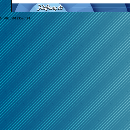
0,0096650123596191