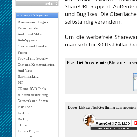
mehr
..
2
ShareURL-Support. Außerdem 
und Bugfixes. Die Oberflä
FilePony Categorien
selbständig verändern.
Browsers and Plugins
Daten Transfer
Audio und Video
Um die werbefreie Sharewa
Anti-Spyware
man sich für 30 US-Dollar bei
Cleaner und Tweaker
Packer
Firewall und Security
FlashGet Screenshots
(Klicken zum ve
Chat und Kommunikation
Anti-Virus
Benchmarking
P2P
CD und DVD Tools
Bild und Bearbeitung
Netzwerk und Admin
PDF Tools
Dauer-Link zu FlashGet
(immer zum neuestem
Desktop
Backup
Office
Firefox Plugins