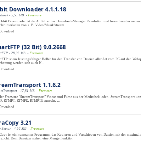
bit Downloader 4.1.1.18
shock - 5,51 MB -
Freeware
Orbit Downloader ist der Anführer der Download-Manager Revolution und besonders der neuen
Herunterladen von z. B. Video/Musik/stream...
Download
artFTP (32 Bit) 9.0.2668
rtFTP - 28,05 MB -
Freeware
tFTP ist ein leistungsfähiger Helfer für den Transfer von Dateien aller Art vom PC auf den We
rbeitung werden sich auch N...
Download
reamTransport 1.1.6.2
amTransport - 17,81 MB -
Freeware
der Freeware "StreamTransport" Videos und Filme aus der Mediathek laden. StreamTransport k
, RTMPT, RTMPE, RTMPTE zurecht. ...
Download
raCopy 3.21
 Sector - 4,56 MB -
Freeware
Copy ist ein kompaktes Programm, das Kopieren und Verschieben von Dateien mit der maximal
glicht. Dem Benutzer stehen eine Menge Funktio...