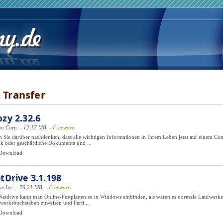
 Transfer
zy 2.32.6
o Corp. - 12,17 MB -
Freeware
 Sie darüber nachdenken, dass alle wichtigen Informationen in Ihrem Leben jetzt auf einem Com
k oder geschäftliche Dokumente und ...
Download
tDrive 3.1.198
ve Inc. - 76,21 MB -
Freeware
Netdrive kann man Online-Festplatten so in Windows einbinden, als wären es normale Laufwerke
werksbuchstaben zuweisen und Ferti...
Download