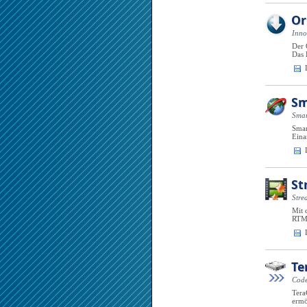
Or
Inno
Der 
Das 
Sm
Sma
Smar
Eina
St
Stre
Mit 
RTMP
Te
Code
Tera
ermö