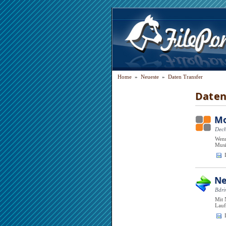
Home
»
Neueste
»
Daten Transfer
Daten
Mo
Dech
Wenn
Musi
Ne
Bdri
Mit 
Lauf