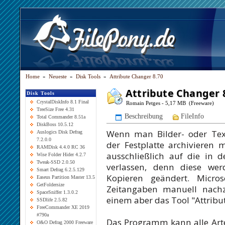
Home
»
Neueste
»
Disk Tools
»
Attribute Changer 8.70
Attribute Changer 
Disk Tools
CrystalDiskInfo 8.1 Final
Romain Petges - 5,17 MB (Freeware)
TreeSize Free 4.31
Beschreibung
FileInfo
Total Commander 8.51a
DiskBoss 10.5.12
Wenn man Bilder- oder Text
Auslogics Disk Defrag
7.2.0.0
der Festplatte archivieren 
RAMDisk 4.4.0 RC 36
ausschließlich auf die in 
Wise Folder Hider 4.2.7
Tweak-SSD 2.0.50
verlassen, denn diese we
Smart Defrag 6.2.5.129
Kopieren geändert. Micros
Easeus Partition Master 13.5
GetFoldersize
Zeitangaben manuell nachz
SpaceSniffer 1.3.0.2
einem aber das Tool "Attribu
SSDlife 2.5.82
FreeCommander XE 2019
#790a
Das Programm kann alle Arte
O&O Defrag 2000 Freeware