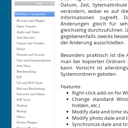
Datum, Zeit, Sytemattribu
mehr
..
2
3
4
verändern, wobei es auf die
FilePony Categorien
Informationen zugreift.
Browsers and Plugins
Änderungen gleich für seh
Daten Transfer
gleichzeitig durchzuführen. 
Audio und Video
gegebenenfalls zwecks besse
Anti-Spyware
der Änderung ausschließen.
Cleaner und Tweaker
Packer
Besonders praktisch ist die
Firewall und Security
man bei kopierten Ordnern
Chat und Kommunikation
Anti-Virus
kann. Vorsicht ist allerdin
Benchmarking
Systemordnern geboten.
P2P
CD und DVD Tools
Features:
Bild und Bearbeitung
Right-click add-on for 
Netzwerk und Admin
Change standard Windo
PDF Tools
hidden, etc.)
Desktop
Modify date and time st
Backup
Modify photo date and t
Office
Firefox Plugins
Synchronize date and t