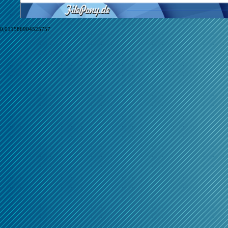
0,011586904525757