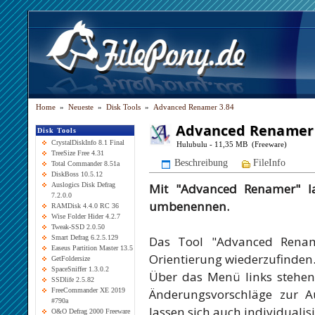
Home
»
Neueste
»
Disk Tools
»
Advanced Renamer 3.84
Advanced Renamer 
Disk Tools
CrystalDiskInfo 8.1 Final
Hulubulu - 11,35 MB (Freeware)
TreeSize Free 4.31
Beschreibung
FileInfo
Total Commander 8.51a
DiskBoss 10.5.12
Mit "Advanced Renamer" la
Auslogics Disk Defrag
7.2.0.0
umbenennen.
RAMDisk 4.4.0 RC 36
Wise Folder Hider 4.2.7
Tweak-SSD 2.0.50
Das Tool "Advanced Rename
Smart Defrag 6.2.5.129
Easeus Partition Master 13.5
Orientierung wiederzufinden
GetFoldersize
SpaceSniffer 1.3.0.2
Über das Menü links stehen 
SSDlife 2.5.82
Änderungsvorschläge zur A
FreeCommander XE 2019
#790a
lassen sich auch individualis
O&O Defrag 2000 Freeware