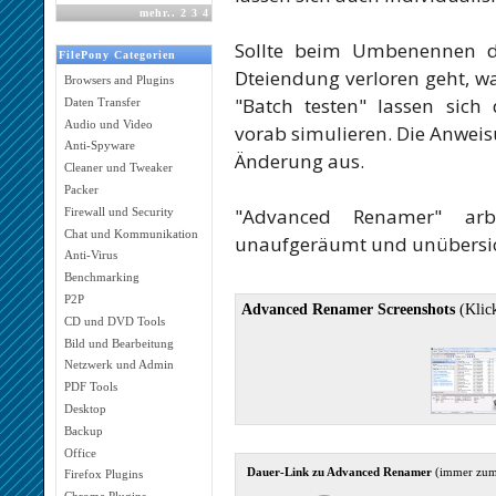
mehr
..
2
3
4
Sollte beim Umbenennen di
FilePony Categorien
Dteiendung verloren geht, w
Browsers and Plugins
"Batch testen" lassen sic
Daten Transfer
Audio und Video
vorab simulieren. Die Anweis
Anti-Spyware
Änderung aus.
Cleaner und Tweaker
Packer
"Advanced Renamer" arbe
Firewall und Security
Chat und Kommunikation
unaufgeräumt und unübersic
Anti-Virus
Benchmarking
P2P
Advanced Renamer Screenshots
(Klic
CD und DVD Tools
Bild und Bearbeitung
Netzwerk und Admin
PDF Tools
Desktop
Backup
Office
Dauer-Link zu Advanced Renamer
(immer zum
Firefox Plugins