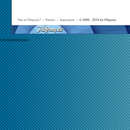
Was ist Filepony?
-
Partner
-
Impressum
- © 2006 - 2014 by Filepony
0,010942935943604