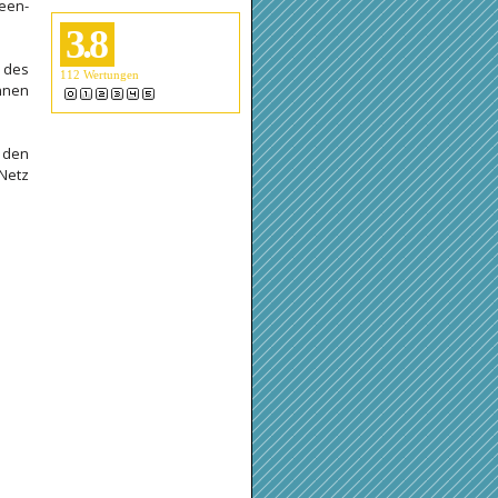
reen-
3.8
 des
112
Wertungen
önnen
 den
Netz