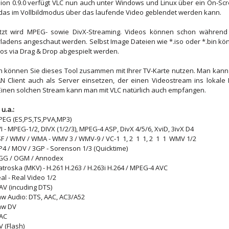
sion 0.9.0 verfügt VLC nun auch unter Windows und Linux über ein On-Sc
 das im Vollbildmodus über das laufende Video geblendet werden kann.
ützt wird MPEG- sowie DivX-Streaming. Videos können schon während
ladens angeschaut werden. Selbst Image Dateien wie *.iso oder *.bin k
os via Drag & Drop abgespielt werden.
n können Sie dieses Tool zusammen mit Ihrer TV-Karte nutzen. Man kann
N Client auch als Server einsetzen, der einen Videostream ins lokale 
Einen solchen Stream kann man mit VLC natürlich auch empfangen.
u.a.:
PEG (ES,PS,TS,PVA,MP3)
I - MPEG-1/2, DIVX (1/2/3), MPEG-4 ASP, DivX 4/5/6, XviD, 3ivX D4
F / WMV / WMA - WMV 3 / WMV-9 / VC-1 1, 2 1 1, 2 1 1 WMV 1/2
4 / MOV / 3GP - Sorenson 1/3 (Quicktime)
GG / OGM / Annodex
troska (MKV) - H.261 H.263 / H.263i H.264 / MPEG-4 AVC
al - Real Video 1/2
AV (incuding DTS)
aw Audio: DTS, AAC, AC3/A52
aw DV
LAC
LV (Flash)