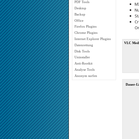
PDF Tools
M
Desktop
N
Backup
S
Office
Cr
Firefox Plugins
On
Chrome Plugins
Internet Explorer Plugins
VLC Media
Datenrettung
Disk Tools
Uninstaller
Anti-Rootkit
Analyse Tools
Anonym surfen
Dauer-Li