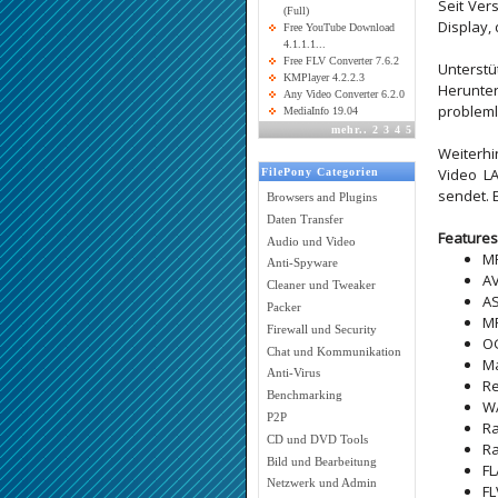
Seit Ver
(Full)
Display,
Free YouTube Download
4.1.1.1...
Free FLV Converter 7.6.2
Unterst
KMPlayer 4.2.2.3
Herunter
Any Video Converter 6.2.0
probleml
MediaInfo 19.04
mehr
..
2
3
4
5
Weiterhi
Video LA
FilePony Categorien
sendet. 
Browsers and Plugins
Daten Transfer
Features 
Audio und Video
M
Anti-Spyware
AV
Cleaner und Tweaker
AS
Packer
MP
Firewall und Security
O
Chat und Kommunikation
Ma
Anti-Virus
Re
Benchmarking
W
P2P
R
CD und DVD Tools
R
Bild und Bearbeitung
F
Netzwerk und Admin
F