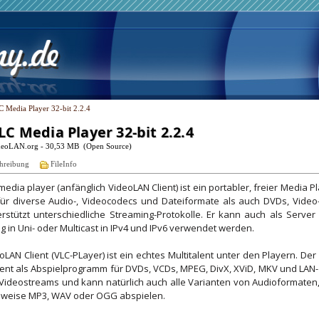
 Media Player 32-bit 2.2.4
LC Media Player 32-bit 2.2.4
deoLAN.org - 30,53 MB (Open Source)
hreibung
FileInfo
edia player (anfänglich VideoLAN Client) ist ein portabler, freier Media P
ür diverse Audio-, Videocodecs und Dateiformate als auch DVDs, Video
rstützt unterschiedliche Streaming-Protokolle. Er kann auch als Serve
g in Uni- oder Multicast in IPv4 und IPv6 verwendet werden.
oLAN Client (VLC-PLayer) ist ein echtes Multitalent unter den Playern. Der
ient als Abspielprogramm für DVDs, VCDs, MPEG, DivX, XViD, MKV und LAN
-Videostreams und kann natürlich auch alle Varianten von Audioformaten
sweise MP3, WAV oder OGG abspielen.