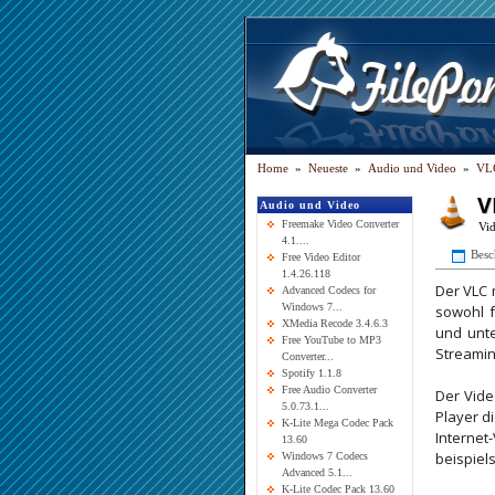
Home
»
Neueste
»
Audio und Video
»
VLC
V
Audio und Video
Freemake Video Converter
Vi
4.1....
Besc
Free Video Editor
1.4.26.118
Der VLC m
Advanced Codecs for
Windows 7...
sowohl f
XMedia Recode 3.4.6.3
und unte
Free YouTube to MP3
Streamin
Converter...
Spotify 1.1.8
Free Audio Converter
Der Vide
5.0.73.1...
Player d
K-Lite Mega Codec Pack
Internet
13.60
beispiel
Windows 7 Codecs
Advanced 5.1...
K-Lite Codec Pack 13.60