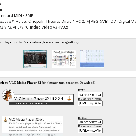
XF
ut
tandard MIDI / SMF
eative™ Voice, Cinepak, Theora, Dirac / VC-2, MJPEG (A/B), DV (Digital Vi
2 VP3/VP5/VP6, Indeo Video v3 (IV32)
 Player 32-bit Screenshots
(Klicken zum vergrößern)
nk zu VLC Media Player 32-bit
(immer zum neuestem Download)
HTML:
BBCode (für Foren):
HTML:
BBCode (für Foren):