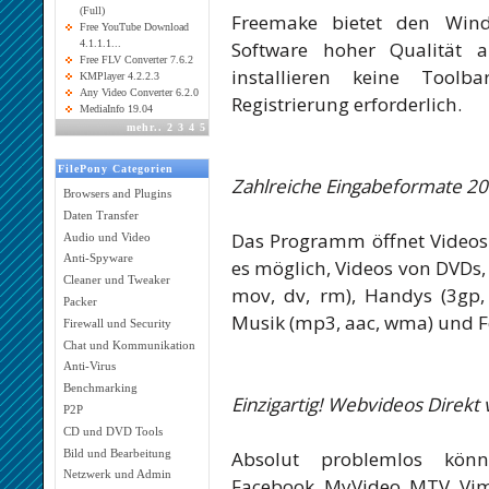
(Full)
Freemake bietet den Windo
Free YouTube Download
Software hoher Qualität a
4.1.1.1...
Free FLV Converter 7.6.2
installieren keine Tool
KMPlayer 4.2.2.3
Any Video Converter 6.2.0
Registrierung erforderlich.
MediaInfo 19.04
mehr
..
2
3
4
5
FilePony Categorien
Zahlreiche Eingabeformate 2
Browsers and Plugins
Daten Transfer
Das Programm öffnet Videos 
Audio und Video
Anti-Spyware
es möglich, Videos von DVDs,
Cleaner und Tweaker
mov, dv, rm), Handys (3gp, 
Packer
Musik (mp3, aac, wma) und Fo
Firewall und Security
Chat und Kommunikation
Anti-Virus
Benchmarking
Einzigartig! Webvideos Direk
P2P
CD und DVD Tools
Bild und Bearbeitung
Absolut problemlos kön
Netzwerk und Admin
Facebook, MyVideo, MTV, Vim