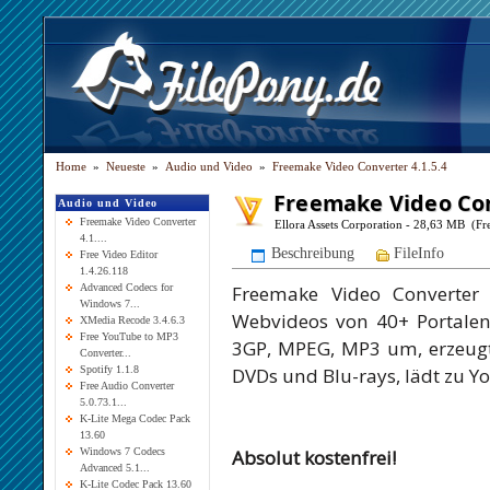
Home
»
Neueste
»
Audio und Video
»
Freemake Video Converter 4.1.5.4
Freemake Video Con
Audio und Video
Freemake Video Converter
Ellora Assets Corporation - 28,63 MB (Fr
4.1....
Beschreibung
FileInfo
Free Video Editor
1.4.26.118
Freemake Video Converter 
Advanced Codecs for
Windows 7...
Webvideos von 40+ Portalen
XMedia Recode 3.4.6.3
Free YouTube to MP3
3GP, MPEG, MP3 um, erzeugt 
Converter...
DVDs und Blu-rays, lädt zu Y
Spotify 1.1.8
Free Audio Converter
5.0.73.1...
K-Lite Mega Codec Pack
13.60
Absolut kostenfrei!
Windows 7 Codecs
Advanced 5.1...
K-Lite Codec Pack 13.60