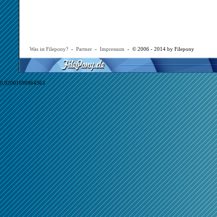
Was ist Filepony?
-
Partner
-
Impressum
- © 2006 - 2014 by Filepony
0,02001690864563