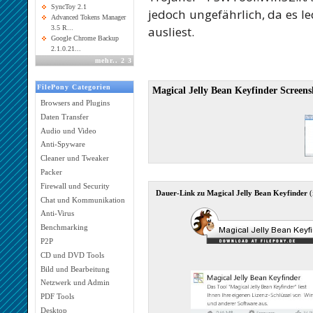
SyncToy 2.1
jedoch ungefährlich, da es le
Advanced Tokens Manager
ausliest.
3.5 R...
Google Chrome Backup
2.1.0.21...
mehr
..
2
3
FilePony Categorien
Magical Jelly Bean Keyfinder Screens
Browsers and Plugins
Daten Transfer
Audio und Video
Anti-Spyware
Cleaner und Tweaker
Packer
Firewall und Security
Dauer-Link zu Magical Jelly Bean Keyfinder
(
Chat und Kommunikation
Anti-Virus
Benchmarking
P2P
CD und DVD Tools
Bild und Bearbeitung
Netzwerk und Admin
PDF Tools
Desktop