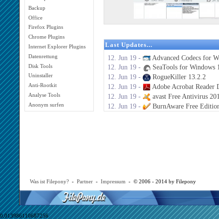
Backup
Office
Firefox Plugins
Chrome Plugins
Last Updates...
Internet Explorer Plugins
Datenrettung
12. Jun 19 -
Advanced Codecs for W
Disk Tools
12. Jun 19 -
SeaTools for Windows 1
Uninstaller
12. Jun 19 -
RogueKiller 13.2.2
Anti-Rootkit
12. Jun 19 -
Adobe Acrobat Reader 
Analyse Tools
12. Jun 19 -
avast Free Antivirus 20
Anonym surfen
12. Jun 19 -
BurnAware Free Editio
Was ist Filepony?
-
Partner
-
Impressum
- © 2006 - 2014 by Filepony
0,013986110687256