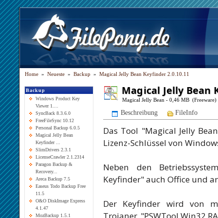
Home
»
Neueste
»
Backup
»
Magical Jelly Bean Keyfinder 2.0.10.11
Magical Jelly Bean 
Backup
Windows Product Key
Magical Jelly Bean - 0,46 MB (Freeware)
Viewer 1....
Beschreibung
FileInfo
SyncBack 8.3.6.0
FreeFileSync 10.12
Das Tool "Magical Jelly Bean
Personal Backup 6.0.5
Magical Jelly Bean
Lizenz-Schlüssel von Window
Keyfinder ...
SlimDrivers 2.3.1
LicenseCrawler 2.1.2314
Neben den Betriebssystem
Paragon Backup &
Recovery...
Keyfinder" auch Office und a
Areca Backup 7.5
Easeus Todo Backup Free
11.5
Der Keyfinder wird von m
O&O DiskImage Express
4.1.47
Trojaner "PSWTool.Win32.RAS
MozBackup 1.5.1