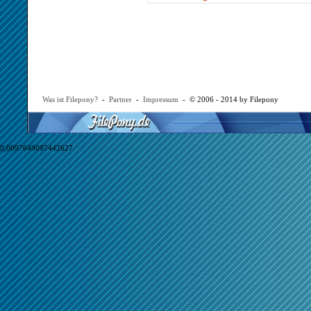
Was ist Filepony?
-
Partner
-
Impressum
- © 2006 - 2014 by Filepony
0,0097649097442627