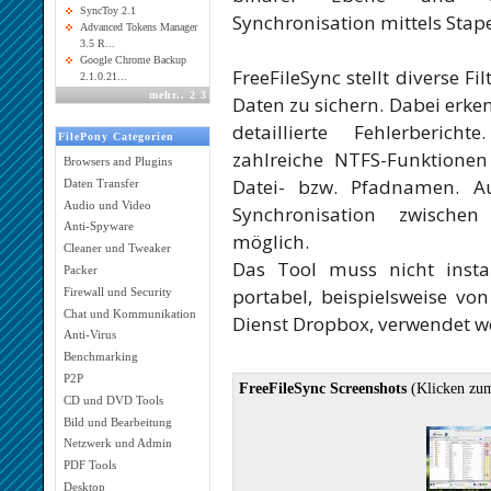
SyncToy 2.1
Synchronisation mittels Stap
Advanced Tokens Manager
3.5 R...
Google Chrome Backup
FreeFileSync stellt diverse F
2.1.0.21...
mehr
..
2
3
Daten zu sichern. Dabei erken
detaillierte Fehlerberich
FilePony Categorien
zahlreiche NTFS-Funktionen
Browsers and Plugins
Datei- bzw. Pfadnamen. Au
Daten Transfer
Audio und Video
Synchronisation zwische
Anti-Spyware
möglich.
Cleaner und Tweaker
Das Tool muss nicht insta
Packer
portabel, beispielsweise v
Firewall und Security
Chat und Kommunikation
Dienst Dropbox, verwendet w
Anti-Virus
Benchmarking
P2P
FreeFileSync Screenshots
(Klicken zum
CD und DVD Tools
Bild und Bearbeitung
Netzwerk und Admin
PDF Tools
Desktop