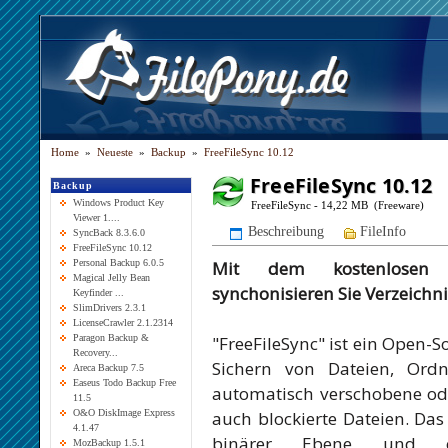
Home
»
Neueste
»
Backup
»
FreeFileSync 10.12
FreeFileSync 10.12
Backup
Windows Product Key
FreeFileSync - 14,22 MB (Freeware)
Viewer 1....
Beschreibung
FileInfo
SyncBack 8.3.6.0
FreeFileSync 10.12
Mit dem kostenlosen F
Personal Backup 6.0.5
Magical Jelly Bean
synchonisieren Sie Verzeichn
Keyfinder ...
SlimDrivers 2.3.1
LicenseCrawler 2.1.2314
"FreeFileSync" ist ein Open-
Paragon Backup &
Recovery...
Sichern von Dateien, Ord
Areca Backup 7.5
Easeus Todo Backup Free
automatisch verschobene o
11.5
auch blockierte Dateien. Da
O&O DiskImage Express
4.1.47
binärer Ebene und er
MozBackup 1.5.1