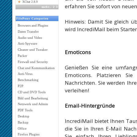
XChat 2.8.9
erfahren Sie sofort von neuen
mehr
..
2
3
FilePony Categorien
Hinweis: Damit Sie gleich ü
Browsers and Plugins
wird IncrediMail beim Starte
Daten Transfer
Audio und Video
Anti-Spyware
Cleaner und Tweaker
Emoticons
Packer
Firewall und Security
Genießen Sie eine umfangr
Chat und Kommunikation
Emoticons. Platzieren Sie
Anti-Virus
Benchmarking
Nachrichten. Sie werden Ihr
P2P
verleihen!
CD und DVD Tools
Bild und Bearbeitung
Email-Hintergründe
Netzwerk und Admin
PDF Tools
Desktop
IncrediMail bietet Ihnen Ta
Backup
die Sie in Ihren E-Mail Na
Office
Firefox Plugins
Sie einfach Ihren Lieblin