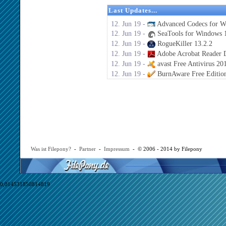
Last Updates...
12. Jun 19 -
Advanced Codecs for W
12. Jun 19 -
SeaTools for Windows 1
12. Jun 19 -
RogueKiller 13.2.2
12. Jun 19 -
Adobe Acrobat Reader 
12. Jun 19 -
avast Free Antivirus 20
12. Jun 19 -
BurnAware Free Editio
Was ist Filepony?
-
Partner
-
Impressum
- © 2006 - 2014 by Filepony
0,014531850814819