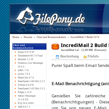
Home
»
Neueste
»
Chat und Kommunikation
»
IncrediMail 2 Build 5274
IncrediMail 2 Build
Chat und
Kommunikation
IncrediMail Ltd - 12,48 MB (Freeware)
Skype 8.47.0.59
Thunderbird 60.7.0 Final
Beschreibung
FileInfo
Mumble 1.2.19
Windows Live Messenger
Purer Spaß beim Email Send
16.4.3...
mIRC 7.51
ooVoo 7.0.4
ManyCam 6.7.0
TeamSpeak 3 (64 Bit) 3.2.5
E-Mail Benachrichtigung (ani
Trillian 6.0.0.61
TeamSpeak 3 (32 Bit) 3.2.5
Pidgin 2.12.0
Genießen Sie zahlreiche
Yahoo! Messenger
11.5.0.155
(Benachrichtigungen) - Dies
ICQ 10.0.12015
um Sie von neuen E-Mail E
AIM 8.0.7.1