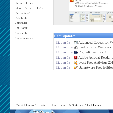
Chrome Plugins
Internet Explorer Plugins
Datenrettung
Disk Tools
Uninstaller
Anti-Rootkit
Analyse Tools
Last Updates...
Anonym surfen
12. Jun 19 -
Advanced Codecs for W
12. Jun 19 -
SeaTools for Windows 1
12. Jun 19 -
RogueKiller 13.2.2
12. Jun 19 -
Adobe Acrobat Reader 
12. Jun 19 -
avast Free Antivirus 20
12. Jun 19 -
BurnAware Free Editio
Was ist Filepony?
-
Partner
-
Impressum
- © 2006 - 2014 by Filepony