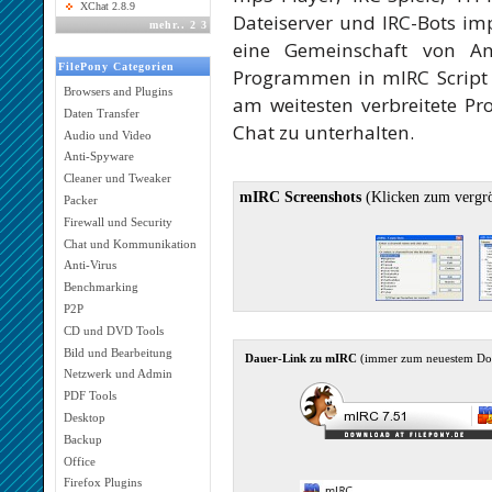
XChat 2.8.9
Dateiserver und IRC-Bots im
mehr
..
2
3
eine Gemeinschaft von A
FilePony Categorien
Programmen in mIRC Script g
Browsers and Plugins
am weitesten verbreitete P
Daten Transfer
Chat zu unterhalten.
Audio und Video
Anti-Spyware
Cleaner und Tweaker
mIRC Screenshots
(Klicken zum vergr
Packer
Firewall und Security
Chat und Kommunikation
Anti-Virus
Benchmarking
P2P
CD und DVD Tools
Bild und Bearbeitung
Dauer-Link zu mIRC
(immer zum neuestem Do
Netzwerk und Admin
PDF Tools
Desktop
Backup
Office
Firefox Plugins