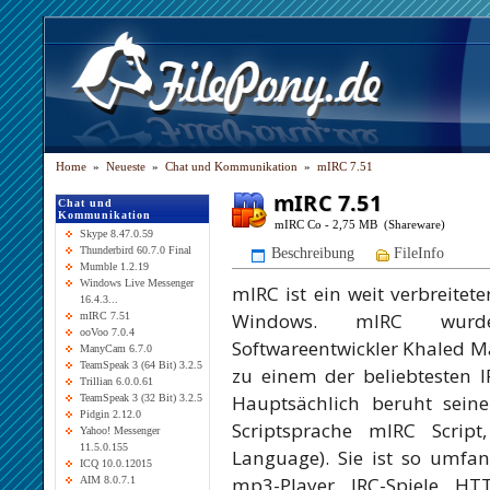
Home
»
Neueste
»
Chat und Kommunikation
»
mIRC 7.51
mIRC 7.51
Chat und
Kommunikation
mIRC Co - 2,75 MB (Shareware)
Skype 8.47.0.59
Thunderbird 60.7.0 Final
Beschreibung
FileInfo
Mumble 1.2.19
Windows Live Messenger
mIRC ist ein weit verbreitete
16.4.3...
Windows. mIRC wurd
mIRC 7.51
ooVoo 7.0.4
Softwareentwickler Khaled Ma
ManyCam 6.7.0
TeamSpeak 3 (64 Bit) 3.2.5
zu einem der beliebtesten 
Trillian 6.0.0.61
Hauptsächlich beruht seine 
TeamSpeak 3 (32 Bit) 3.2.5
Pidgin 2.12.0
Scriptsprache mIRC Script
Yahoo! Messenger
11.5.0.155
Language). Sie ist so umfang
ICQ 10.0.12015
mp3-Player, IRC-Spiele, HT
AIM 8.0.7.1