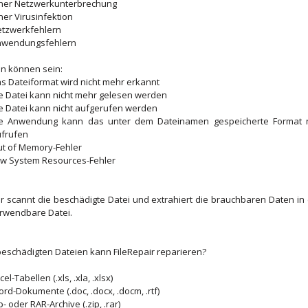
ner Netzwerkunterbrechung
ner Virusinfektion
tzwerkfehlern
nwendungsfehlern
en können sein:
s Dateiformat wird nicht mehr erkannt
e Datei kann nicht mehr gelesen werden
e Datei kann nicht aufgerufen werden
ie Anwendung kann das unter dem Dateinamen gespeicherte Format n
frufen
t of Memory-Fehler
w System Resources-Fehler
ir scannt die beschädigte Datei und extrahiert die brauchbaren Daten in
rwendbare Datei.
eschädigten Dateien kann FileRepair reparieren?
cel-Tabellen (.xls, .xla, .xlsx)
rd-Dokumente (.doc, .docx, .docm, .rtf)
p- oder RAR-Archive (.zip, .rar)