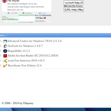
BBCode (für Foren):
tes...
9 -
Advanced Codecs for Windows 7/8/10 v11.5.6
9 -
SeaTools for Windows 1.4.0.7
9 -
RogueKiller 13.2.2
9 -
Adobe Acrobat Reader DC 2019.012.20034
9 -
avast Free Antivirus 2019 v19.5
9 -
BurnAware Free Edition 12.4
 © 2006 - 2014 by Filepony