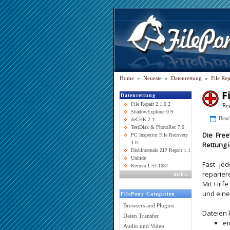
Home
»
Neueste
»
Datenrettung
»
File Rep
F
Datenrettung
File Repair 2.1.0.2
Rep
ShadowExplorer 0.9
Besc
deCHK 2.1
TestDisk & PhotoRec 7.0
Die Free
PC Inspector File Recovery
4.0
Rettung i
DiskInternals ZIP Repair 1.1
Unhide
Fast je
Recuva 1.53.1087
reparier
mehr
..
Mit Hilf
und eine
FilePony Categorien
Browsers and Plugins
Dateien 
Daten Transfer
ei
Audio und Video