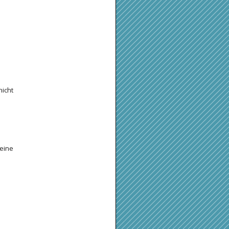
icht
 eine