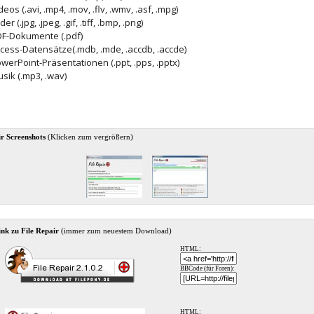
deos (.avi, .mp4, .mov, .flv, .wmv, .asf, .mpg)
lder (.jpg, .jpeg, .gif, .tiff, .bmp, .png)
F-Dokumente (.pdf)
cess-Datensätze(.mdb, .mde, .accdb, .accde)
werPoint-Präsentationen (.ppt, .pps, .pptx)
sik (.mp3, .wav)
ir Screenshots
(Klicken zum vergrößern)
nk zu File Repair
(immer zum neuestem Download)
HTML:
BBCode (für Foren):
HTML: