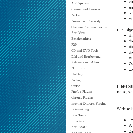
ei
Anti-Spyware
ei
Cleaner und Tweaker
Ne
Packer
A
Firewall und Security
Chat und Kommunikation
Die Folg
Anti-Virus
da
Benchmarking
di
P2P
di
CD und DVD Tools
d
Bild und Bearbeitung
au
Netzwerk und Admin
Ou
PDF Tools
Lo
Desktop
Backup
FileRepa
Office
neue, ve
Firefox Plugins
Chrome Plugins
Internet Explorer Plugins
Welche b
Datenrettung
Disk Tools
Ex
Uninstaller
Wo
Anti-Rootkit
Zi
Analyse Tools