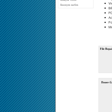
Vi
Anonym surfen
Bi
PD
Ac
Po
Mu
File Repa
Dauer-Li