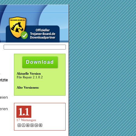
Download
Aktuelle Version
File Repair 2.1.0.2
tzte
Alte Versionen:
eien
1.1
ieren
17
Wertungen