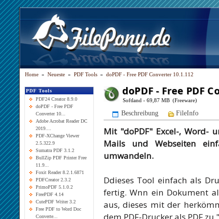
Home
»
Neueste
»
PDF Tools
»
doPDF - Free PDF Converter 10.1.112
doPDF - Free PDF Co
PDF Tools
PDF24 Creator 8.9.0
Softland - 69,87 MB (Freeware)
doPDF - Free PDF
Beschreibung
FileInfo
Converter 10...
Adobe Acrobat Reader DC
Mit "doPDF" Excel-, Word- 
2019....
PDF-XChange Viewer
Mails und Webseiten einf
2.5.322.9
Sumatra PDF 3.1.2
umwandeln.
BullZip PDF Printer Free
11.9...
Foxit Reader 8.2.1.6871
Ddieses Tool einfach als Dru
PDFCreator 2.3.2
PrimoPDF 5.1.0.2
fertig. Wnn ein Dokument als
FreePDF 4.14
aus, dieses mit der herköm
CutePDF Writer 3.2
Free PDF to Word Doc
dem PDF-Drucker als PDF zu 
Converte...