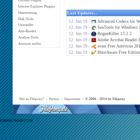
Chrome Plugins
Internet Explorer Plugins
Last Updates...
Datenrettung
Disk Tools
12. Jun 19 -
Advanced Codecs for W
Uninstaller
12. Jun 19 -
SeaTools for Windows 1
Anti-Rootkit
12. Jun 19 -
RogueKiller 13.2.2
Analyse Tools
12. Jun 19 -
Adobe Acrobat Reader 
Anonym surfen
12. Jun 19 -
avast Free Antivirus 20
12. Jun 19 -
BurnAware Free Editio
Was ist Filepony?
-
Partner
-
Impressum
- © 2006 - 2014 by Filepony
0,0099079608917236