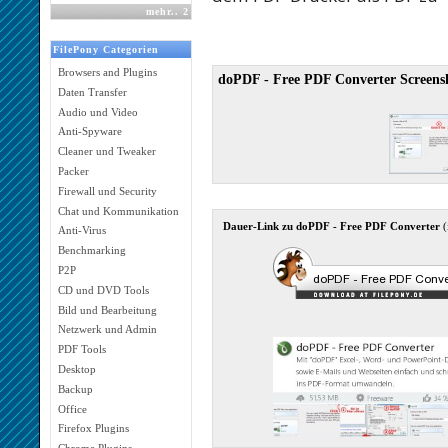
mehr
..
2
FilePony Categorien
Browsers and Plugins
doPDF - Free PDF Converter Screens
Daten Transfer
Audio und Video
Anti-Spyware
Cleaner und Tweaker
Packer
Firewall und Security
Chat und Kommunikation
Dauer-Link zu doPDF - Free PDF Converter
(
Anti-Virus
Benchmarking
P2P
CD und DVD Tools
Bild und Bearbeitung
Netzwerk und Admin
PDF Tools
Desktop
Backup
Office
Firefox Plugins