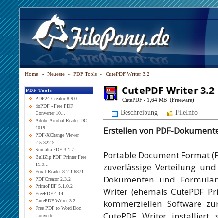
Home
»
Neueste
»
PDF Tools
»
CutePDF Writer 3.2
CutePDF Writer 3.2
PDF Tools
PDF24 Creator 8.9.0
CutePDF - 1,64 MB (Freeware)
doPDF - Free PDF
Beschreibung
FileInfo
Converter 10...
Adobe Acrobat Reader DC
Erstellen von PDF-Dokument
2019....
PDF-XChange Viewer
2.5.322.9
Sumatra PDF 3.1.2
Portable Document Format (PD
BullZip PDF Printer Free
zuverlässige Verteilung un
11.9...
Foxit Reader 8.2.1.6871
Dokumenten und Formulare
PDFCreator 2.3.2
PrimoPDF 5.1.0.2
Writer (ehemals CutePDF Prin
FreePDF 4.14
kommerziellen Software zu
CutePDF Writer 3.2
Free PDF to Word Doc
CutePDF Writer installiert 
Converte...