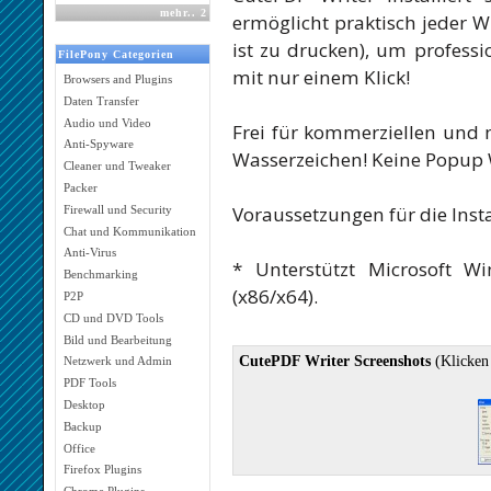
mehr
..
2
ermöglicht praktisch jeder 
ist zu drucken), um professi
FilePony Categorien
mit nur einem Klick!
Browsers and Plugins
Daten Transfer
Audio und Video
Frei für kommerziellen und 
Anti-Spyware
Wasserzeichen! Keine Popup
Cleaner und Tweaker
Packer
Voraussetzungen für die Insta
Firewall und Security
Chat und Kommunikation
Anti-Virus
* Unterstützt Microsoft W
Benchmarking
(x86/x64).
P2P
CD und DVD Tools
Bild und Bearbeitung
CutePDF Writer Screenshots
(Klicken
Netzwerk und Admin
PDF Tools
Desktop
Backup
Office
Firefox Plugins