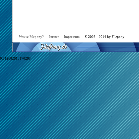
Was ist Filepony?
-
Partner
-
Impressum
- © 2006 - 2014 by Filepony
0,012082815170288