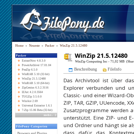
Home
»
Neueste
»
Packer
»
WinZip 21.5.12480
WinZip 21.5.12480
Packer
ExtractNow 4.8.3.0
WinZip Computing Inc - 71,02 MB (Shar
PowerArchiver 17.01.04
Beschreibung
FileInfo
PeaZip 6.5.0
WinRAR 5.10 (32-bit)
Das Archivtool ist über d
WinZip 21.5.12480
WinRAR 5.10 (64-bit)
Explorer verbunden und un
ZipGenius 6.3.2.3116
IZArc 4.2.0.3564
Classic- und einer Wizard-Ob
TUGZip 3.5.0.0
ZIP, TAR, GZIP, UUencode, 
WinAce 2.69
Universal Extractor 1.6.1
Zusatzprogramme werden au
7-Zip 15.06 Beta (32-bit)
mehr
..
2
unterstützt. Eine ZIP- und 
und Ordner und hängt sie al
FilePony Categorien
dass dafür das Kontextm
Browsers and Plugins