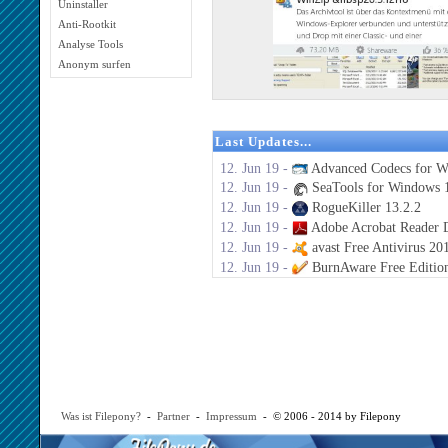
Uninstaller
Anti-Rootkit
Analyse Tools
Anonym surfen
Last Updates...
12. Jun 19 -
Advanced Codecs for W
12. Jun 19 -
SeaTools for Windows 1
12. Jun 19 -
RogueKiller 13.2.2
12. Jun 19 -
Adobe Acrobat Reader 
12. Jun 19 -
avast Free Antivirus 20
12. Jun 19 -
BurnAware Free Editio
Was ist Filepony?
-
Partner
-
Impressum
- © 2006 - 2014 by Filepony