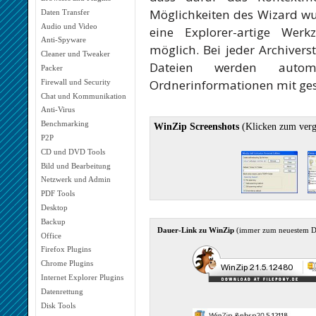
Möglichkeiten des Wizard wu
Daten Transfer
Audio und Video
eine Explorer-artige Werk
Anti-Spyware
möglich. Bei jeder Archiver
Cleaner und Tweaker
Dateien werden auto
Packer
Ordnerinformationen mit ges
Firewall und Security
Chat und Kommunikation
Anti-Virus
Benchmarking
WinZip Screenshots
(Klicken zum verg
P2P
CD und DVD Tools
Bild und Bearbeitung
Netzwerk und Admin
PDF Tools
Desktop
Backup
Dauer-Link zu WinZip
(immer zum neuestem 
Office
Firefox Plugins
Chrome Plugins
Internet Explorer Plugins
Datenrettung
Disk Tools