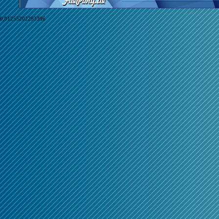
0,01255202293396