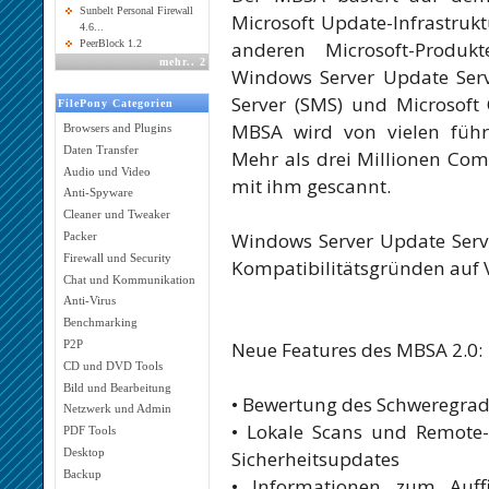
Sunbelt Personal Firewall
Microsoft Update-Infrastrukt
4.6...
anderen Microsoft-Produk
PeerBlock 1.2
mehr
..
2
Windows Server Update Ser
Server (SMS) und Microsoft
FilePony Categorien
MBSA wird von vielen führe
Browsers and Plugins
Daten Transfer
Mehr als drei Millionen Co
Audio und Video
mit ihm gescannt.
Anti-Spyware
Cleaner und Tweaker
Windows Server Update Serv
Packer
Firewall und Security
Kompatibilitätsgründen auf V
Chat und Kommunikation
Anti-Virus
Benchmarking
Neue Features des MBSA 2.0:
P2P
CD und DVD Tools
Bild und Bearbeitung
• Bewertung des Schweregra
Netzwerk und Admin
• Lokale Scans und Remote-S
PDF Tools
Desktop
Sicherheitsupdates
Backup
• Informationen zum Auf