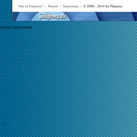
Was ist Filepony?
-
Partner
-
Impressum
- © 2006 - 2014 by Filepony
0,0096778869628906