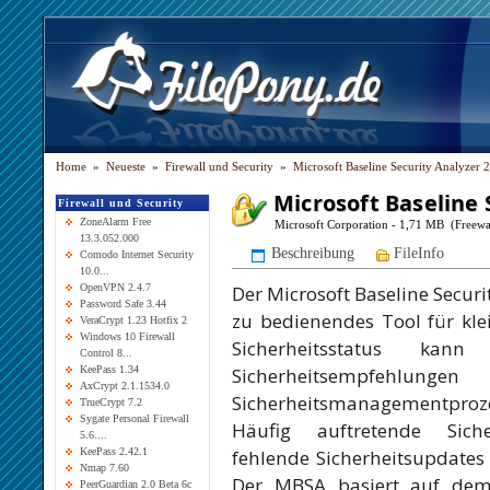
Home
»
Neueste
»
Firewall und Security
»
Microsoft Baseline Security Analyzer 2
Microsoft Baseline 
Firewall und Security
ZoneAlarm Free
Microsoft Corporation - 1,71 MB (Freewa
13.3.052.000
Beschreibung
FileInfo
Comodo Internet Security
10.0...
Der Microsoft Baseline Securi
OpenVPN 2.4.7
Password Safe 3.44
zu bedienendes Tool für kl
VeraCrypt 1.23 Hotfix 2
Windows 10 Firewall
Sicherheitsstatus kan
Control 8...
Sicherheitsempfehlun
KeePass 1.34
AxCrypt 2.1.1534.0
Sicherheitsmanagementproz
TrueCrypt 7.2
Sygate Personal Firewall
Häufig auftretende Sicher
5.6....
fehlende Sicherheitsupdate
KeePass 2.42.1
Nmap 7.60
Der MBSA basiert auf de
PeerGuardian 2.0 Beta 6c