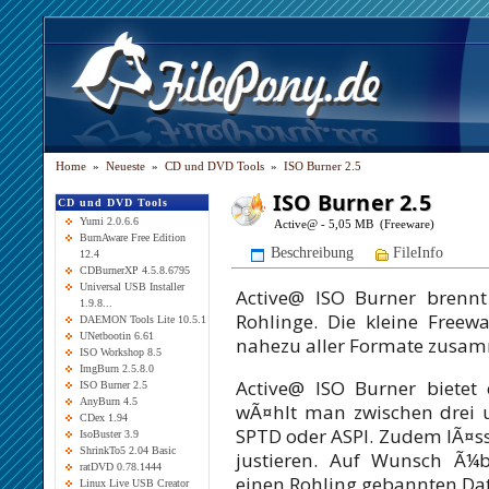
Home
»
Neueste
»
CD und DVD Tools
»
ISO Burner 2.5
ISO Burner 2.5
CD und DVD Tools
Yumi 2.0.6.6
Active@ - 5,05 MB (Freeware)
BurnAware Free Edition
Beschreibung
FileInfo
12.4
CDBurnerXP 4.5.8.6795
Universal USB Installer
Active@ ISO Burner brennt
1.9.8...
Rohlinge. Die kleine Freewa
DAEMON Tools Lite 10.5.1
UNetbootin 6.61
nahezu aller Formate zusam
ISO Workshop 8.5
ImgBurn 2.5.8.0
Active@ ISO Burner bietet 
ISO Burner 2.5
AnyBurn 4.5
wÃ¤hlt man zwischen drei u
CDex 1.94
SPTD oder ASPI. Zudem lÃ¤ss
IsoBuster 3.9
ShrinkTo5 2.04 Basic
justieren. Auf Wunsch Ã¼
ratDVD 0.78.1444
einen Rohling gebannten Da
Linux Live USB Creator