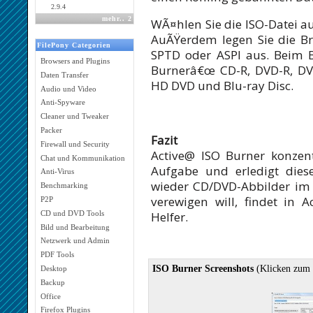
2.9.4
mehr
..
2
WÃ¤hlen Sie die ISO-Datei au
AuÃŸerdem legen Sie die Bre
FilePony Categorien
SPTD oder ASPI aus. Beim B
Browsers and Plugins
Burnerâ€œ CD-R, DVD-R, D
Daten Transfer
HD DVD und Blu-ray Disc.
Audio und Video
Anti-Spyware
Cleaner und Tweaker
Packer
Fazit
Firewall und Security
Active@ ISO Burner konzent
Chat und Kommunikation
Aufgabe und erledigt dies
Anti-Virus
wieder CD/DVD-Abbilder im 
Benchmarking
verewigen will, findet in
P2P
Helfer.
CD und DVD Tools
Bild und Bearbeitung
Netzwerk und Admin
PDF Tools
ISO Burner Screenshots
(Klicken zum 
Desktop
Backup
Office
Firefox Plugins