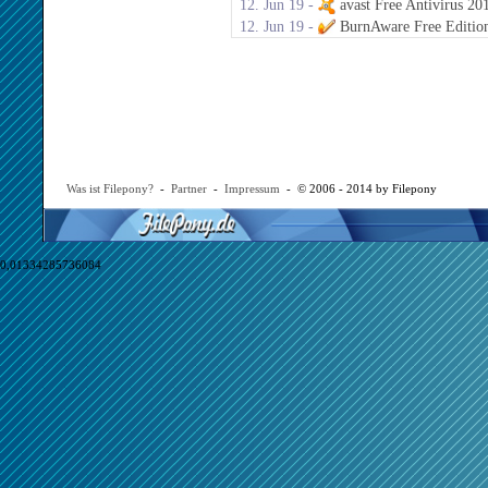
12. Jun 19 -
avast Free Antivirus 20
12. Jun 19 -
BurnAware Free Editio
Was ist Filepony?
-
Partner
-
Impressum
- © 2006 - 2014 by Filepony
0,01334285736084