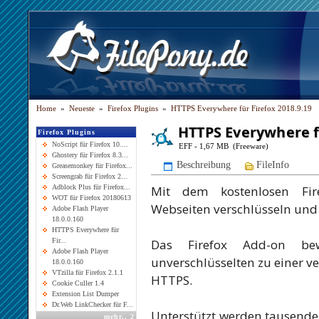
Home
»
Neueste
»
Firefox Plugins
»
HTTPS Everywhere für Firefox 2018.9.19
HTTPS Everywhere fü
Firefox Plugins
NoScript für Firefox 10....
EFF - 1,67 MB (Freeware)
Ghostery für Firefox 8.3...
Beschreibung
FileInfo
Greasemonkey für Firefox...
Screengrab für Firefox 2...
Mit dem kostenlosen Fir
Adblock Plus für Firefox...
WOT für Firefox 20180613
Webseiten verschlüsseln und
Adobe Flash Player
18.0.0.160
HTTPS Everywhere für
Das Firefox Add-on be
Fir...
Adobe Flash Player
unverschlüsselten zu einer v
18.0.0.160
VTzilla für Firefox 2.1.1
HTTPS.
Cookie Culler 1.4
Extension List Dumper
Dr.Web LinkChecker für F...
Unterstützt werden tausende
mehr
..
2