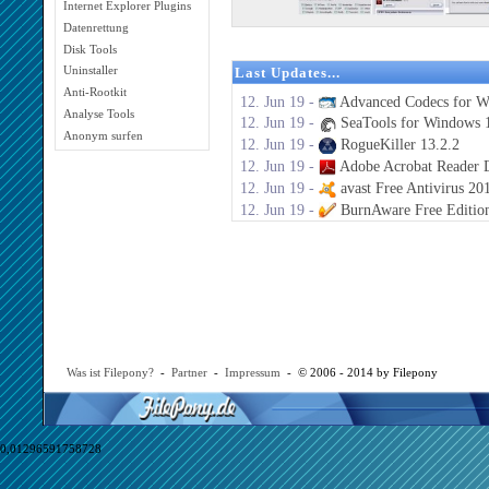
Internet Explorer Plugins
Datenrettung
Disk Tools
Uninstaller
Last Updates...
Anti-Rootkit
12. Jun 19 -
Advanced Codecs for W
Analyse Tools
12. Jun 19 -
SeaTools for Windows 1
Anonym surfen
12. Jun 19 -
RogueKiller 13.2.2
12. Jun 19 -
Adobe Acrobat Reader 
12. Jun 19 -
avast Free Antivirus 20
12. Jun 19 -
BurnAware Free Editio
Was ist Filepony?
-
Partner
-
Impressum
- © 2006 - 2014 by Filepony
0,01296591758728