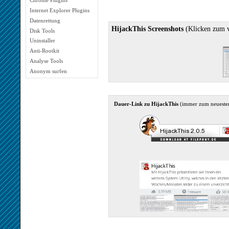
Chrome Plugins
Internet Explorer Plugins
Datenrettung
HijackThis Screenshots
(Klicken zum v
Disk Tools
Uninstaller
Anti-Rootkit
Analyse Tools
Anonym surfen
Dauer-Link zu HijackThis
(immer zum neuest