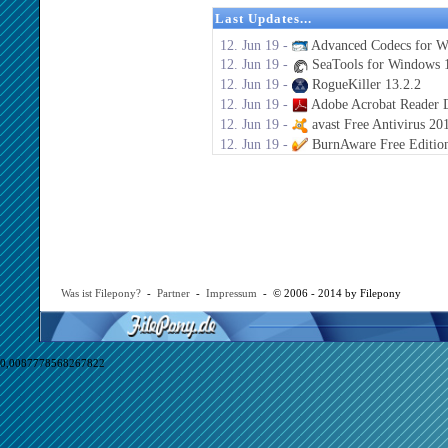
Last Updates...
12. Jun 19 -
Advanced Codecs for W
12. Jun 19 -
SeaTools for Windows 1
12. Jun 19 -
RogueKiller 13.2.2
12. Jun 19 -
Adobe Acrobat Reader 
12. Jun 19 -
avast Free Antivirus 20
12. Jun 19 -
BurnAware Free Editio
Was ist Filepony?
-
Partner
-
Impressum
- © 2006 - 2014 by Filepony
0,0087778568267822