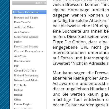
vielen Browsern können "find
mehr
..
2
eigene Homepage umleiten 
FilePony Categorien
dagegen wehren können. Be
Browsers and Plugins
anfällig für solche Attacken.
Daten Transfer
beispielsweise eine URL einge
Audio und Video
eine Suchseite um Ihnen be
Anti-Spyware
helfen. Diese Suchseiten we
Cleaner und Tweaker
Tipp:
Die Option, dass eine 
Packer
eingegebene URL nicht ge
Firewall und Security
Internetoptionen unterbind
Chat und Kommunikation
Anti-Virus
auf Extras und Internetopti
Benchmarking
Erweitert “Nicht in Adressleis
P2P
CD und DVD Tools
Man kann sagen, die Freeware
Bild und Bearbeitung
aber feine Reihe großer Ant
Netzwerk und Admin
Ad-aware ein und entdeckt s
PDF Tools
dieser ungeliebten Hijacker. 
Desktop
und Sie werden kaum glaub
Backup
mächtige Tool entdecken u
Office
bösen Geister werden gezielt
Firefox Plugins