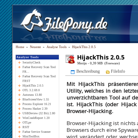
Home
»
Neueste
»
Analyse Tools
»
HijackThis 2.0.5
HijackThis 2.0.5
Analyse Tools
SecurityCheck
Merijn - 0,39 MB (Freeware)
Farbar Recovery Scan Tool
Beschreibung
FileInfo
FR...
Farbar Recovery Scan Tool
FRST
Mit HijackThis präsentier
HijackThis 2.0.5
Utility, welches in den let
OTL 3.2.69.0
Autoruns 13.80
unverzichtbaren Tool auf 
BlueScreenView 1.55
ist. HijackThis (oder Hijac
Process Explorer 16.21
Process Hacker 2.39
Browser-Hijacking.
USBDeview (32 Bit) 2.80
WinCrashReport 1.20
Browser-Hijacking ist nichts 
OTLpe
RSIT
Browsers durch eine Spyware/
Farbar Service Scanner
wird verändert oder wechsel
MiniToolBox