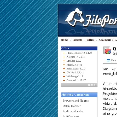
Home
»
Neueste
»
Office
»
Gnumeric 1.1
G
Office
PhraseExpress 12.0.120
Jo
Notepad++ 7.5.1
Besc
Lingoes 2.9.2
FreeOCR 5.41
Die Ope
Zettelkasten 3.2.7
AbiWord 2.9.4
ermöglic
WinMerge 2.16
Gnumeric 1.12.17
Gnumeric
mehr
..
hinterlä
Projekte
FilePony Categorien
meisten 
Browsers and Plugins
Abiword
Daten Transfer
Diagramm
Audio und Video
eine gro
Anti-Spyware