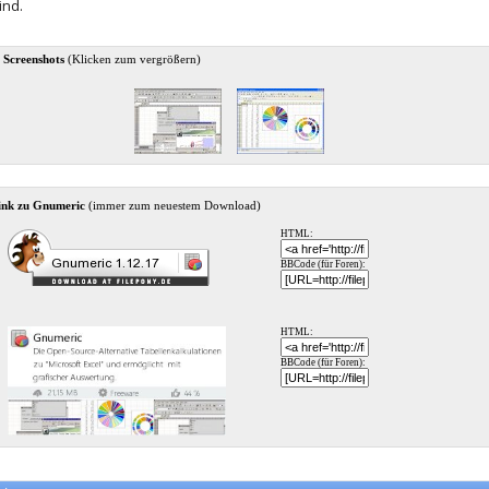
ind.
 Screenshots
(Klicken zum vergrößern)
ink zu Gnumeric
(immer zum neuestem Download)
HTML:
BBCode (für Foren):
HTML:
BBCode (für Foren):