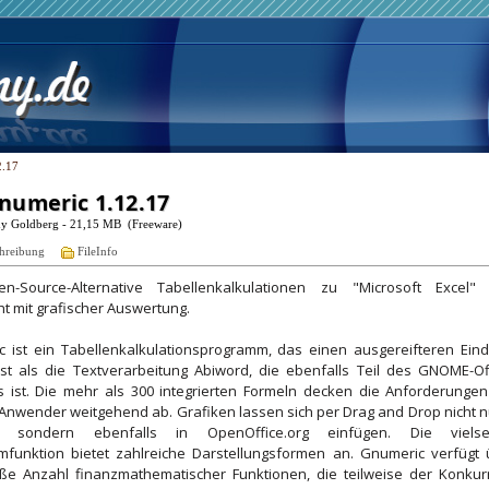
2.17
numeric 1.12.17
dy Goldberg - 21,15 MB (Freeware)
hreibung
FileInfo
n-Source-Alternative Tabellenkalkulationen zu "Microsoft Excel"
ht mit grafischer Auswertung.
 ist ein Tabellenkalkulationsprogramm, das einen ausgereifteren Eind
sst als die Textverarbeitung Abiword, die ebenfalls Teil des GNOME-Of
s ist. Die mehr als 300 integrierten Formeln decken die Anforderungen
Anwender weitgehend ab. Grafiken lassen sich per Drag and Drop nicht n
, sondern ebenfalls in OpenOffice.org einfügen. Die vielsei
funktion bietet zahlreiche Darstellungsformen an. Gnumeric verfügt 
ße Anzahl finanzmathematischer Funktionen, die teilweise der Konkur