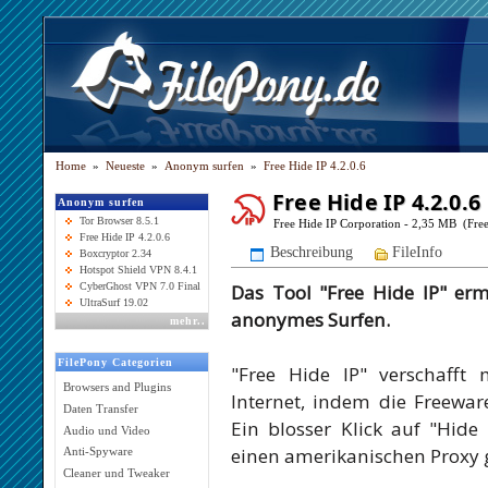
Home
»
Neueste
»
Anonym surfen
»
Free Hide IP 4.2.0.6
Free Hide IP 4.2.0.6
Anonym surfen
Tor Browser 8.5.1
Free Hide IP Corporation - 2,35 MB (Fre
Free Hide IP 4.2.0.6
Beschreibung
FileInfo
Boxcryptor 2.34
Hotspot Shield VPN 8.4.1
Das Tool "Free Hide IP" er
CyberGhost VPN 7.0 Final
UltraSurf 19.02
anonymes Surfen.
mehr
..
FilePony Categorien
"Free Hide IP" verschafft
Browsers and Plugins
Internet, indem die Freeware
Daten Transfer
Ein blosser Klick auf "Hide
Audio und Video
einen amerikanischen Proxy g
Anti-Spyware
Cleaner und Tweaker