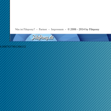
Was ist Filepony?
-
Partner
-
Impressum
- © 2006 - 2014 by Filepony
0,0087637901306152