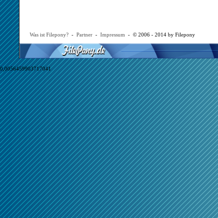
Was ist Filepony?
-
Partner
-
Impressum
- © 2006 - 2014 by Filepony
0,0056459903717041