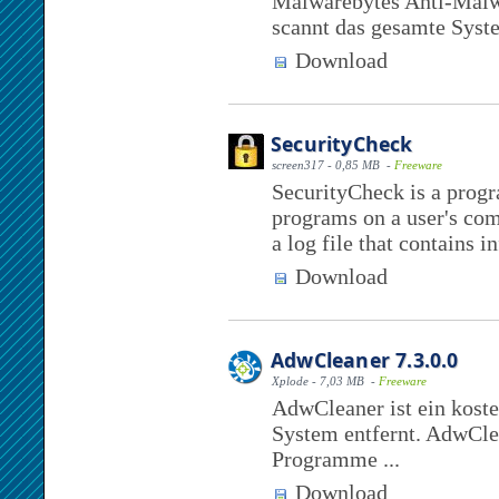
Malwarebytes Anti-Malwa
scannt das gesamte Syst
Download
SecurityCheck
screen317 - 0,85 MB -
Freeware
SecurityCheck is a progra
programs on a user's comp
a log file that contains i
Download
AdwCleaner 7.3.0.0
Xplode - 7,03 MB -
Freeware
AdwCleaner ist ein kost
System entfernt. AdwCle
Programme ...
Download