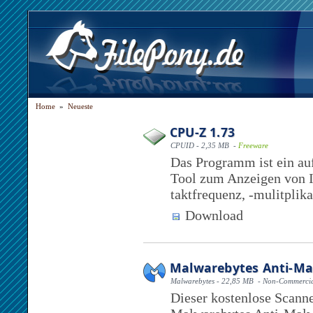
Home
»
Neueste
CPU-Z 1.73
CPUID - 2,35 MB -
Freeware
Das Programm ist ein au
Tool zum Anzeigen von I
taktfrequenz, -mulitplik
Download
Malwarebytes Anti-Mal
Malwarebytes - 22,85 MB - Non-Commercia
Dieser kostenlose Scann