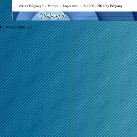
Was ist Filepony?
-
Partner
-
Impressum
- © 2006 - 2014 by Filepony
0,0043511390686035