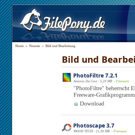
Home
»
Neueste
»
Bild und Bearbeitung
Bild und Bearbe
PhotoFiltre 7.2.1
Antonio Da Cruz - 5,24 MB -
Freeware
"PhotoFiltre" beherrscht E
Freeware-Grafikprogramm. 
Download
Photoscape 3.7
MOOII TECH - 21,36 MB -
Freeware