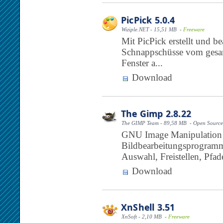
PicPick 5.0.4
Wiziple.NET - 15,51 MB -
Freeware
Mit PicPick erstellt und b
Schnappschüsse vom gesam
Fenster a...
Download
The Gimp 2.8.22
The GIMP Team - 89,58 MB - Open Source
GNU Image Manipulation P
Bildbearbeitungsprogramm
Auswahl, Freistellen, Pfade 
Download
XnShell 3.51
XnSoft - 2,10 MB -
Freeware